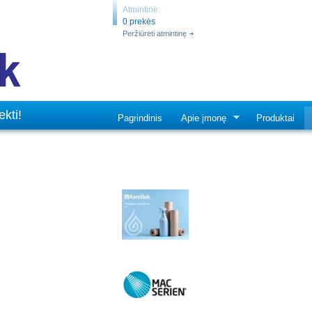
Atmintinė:
0 prekės
Peržiūrėti atmintinę
kti!
Pagrindinis
Apie įmonę
Produktai